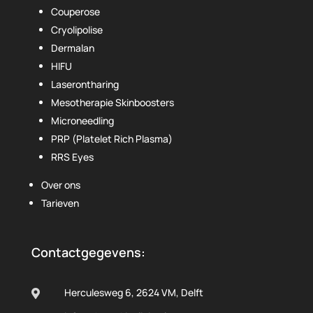
Couperose
Cryolipolise
Dermalan
HIFU
Laserontharing
Mesotherapie Skinboosters
Microneedling
PRP (Platelet Rich Plasma)
RRS Eyes
Over ons
Tarieven
Contactgegevens:
Herculesweg 6, 2624 VM, Delft
