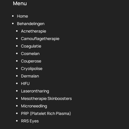
Menu
Home
Behandelingen
Acnetherapie
Camouflagetherapie
Coagulatie
Cosmelan
Couperose
Cryolipolise
Dermalan
HIFU
Laserontharing
Mesotherapie Skinboosters
Microneedling
PRP (Platelet Rich Plasma)
RRS Eyes