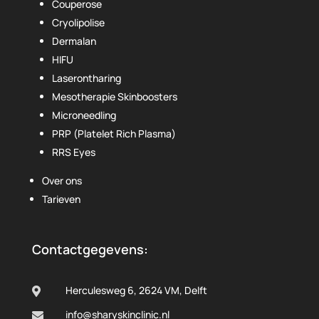
Couperose
Cryolipolise
Dermalan
HIFU
Laserontharing
Mesotherapie Skinboosters
Microneedling
PRP (Platelet Rich Plasma)
RRS Eyes
Over ons
Tarieven
Contactgegevens:
Herculesweg 6, 2624 VM, Delft

info@sharyskinclinic.nl
