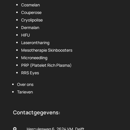
Cosmelan
Couperose
Cryolipolise
Dermalan
HIFU
Laserontharing
Mesotherapie Skinboosters
Microneedling
PRP (Platelet Rich Plasma)
RRS Eyes
Over ons
Tarieven
Contactgegevens:
Herculesweg 6, 2624 VM, Delft
