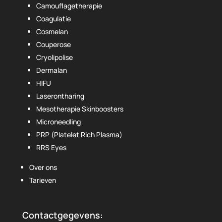
Camouflagetherapie
Coagulatie
Cosmelan
Couperose
Cryolipolise
Dermalan
HIFU
Laserontharing
Mesotherapie Skinboosters
Microneedling
PRP (Platelet Rich Plasma)
RRS Eyes
Over ons
Tarieven
Contactgegevens: