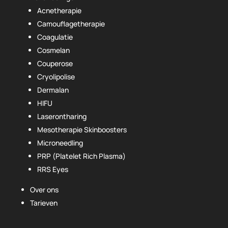
Acnetherapie
Camouflagetherapie
Coagulatie
Cosmelan
Couperose
Cryolipolise
Dermalan
HIFU
Laserontharing
Mesotherapie Skinboosters
Microneedling
PRP (Platelet Rich Plasma)
RRS Eyes
Over ons
Tarieven